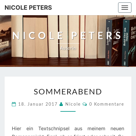
NICOLE PETERS
Togg
navi
NICOLE PETERS
Autorin
SOMMERABEND
SOMMERABEND
Kommentare
18. Januar 2017
Nicole
0 Kommentare
Hier ein Textschnipsel aus meinem neuen