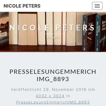
NICOLE PETERS
Togg
navi
NICOLE PETERS
Autorin
PRESSELESUNGEMMERICH
IMG_8893
Veröffentlicht
29. November 2018
Um
4032 × 3024
In
PresseLesungEmmerichIMG_8893